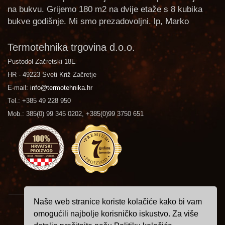
na bukvu. Grijemo 180 m2 na dvije etaže s 8 kubika
bukve godišnje. Mi smo prezadovoljni. lp, Marko
Termotehnika trgovina d.o.o.
Pustodol Začretski 18E
HR - 49223 Sveti Križ Začretje
E-mail:
info@termotehnika.hr
Tel.: +385 49 228 950
Mob.: 385(0) 99 345 0202, +385(0)99 3750 651
Naše web stranice koriste kolačiće kako bi vam
Istraživanje, projektiranje, konstrukcija i izrada kamina su kreacija
omogućili najbolje korisničko iskustvo. Za više
hrvatskog čovjeka i imaju izrazitu vrijednost koja odiše izvornom