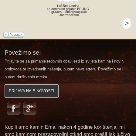
Ložište kamina
za centralno grijanje BRUNO
ugrađen u obiteljskoj kući
- Jastrebarsko
>
«
|
Povratak
Povežimo se!
Prijavite se za primanje redovnih obavijesti iz svijeta kamina i novih
proizvoda te izvedbenih rješenja, putem newslettera. Povežimo se i
putem društvenih mreža.
PRIJAVA NA E-NOVOSTI
Kupili smo kamin Ema, nakon 4 godine korištenja, mi
smo kaminom prezadovoljni otkad smo prešli isključivo