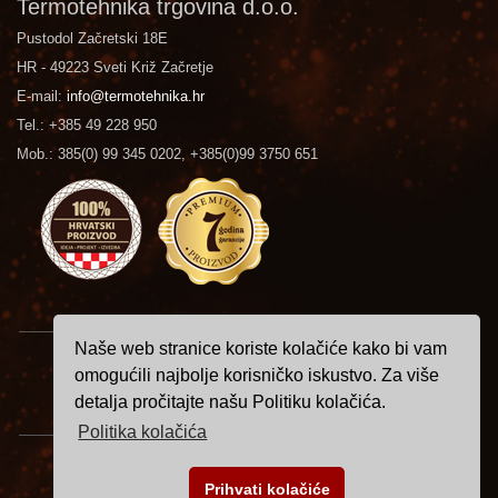
Termotehnika trgovina d.o.o.
Pustodol Začretski 18E
HR - 49223 Sveti Križ Začretje
E-mail:
info@termotehnika.hr
Tel.: +385 49 228 950
Mob.: 385(0) 99 345 0202, +385(0)99 3750 651
Naše web stranice koriste kolačiće kako bi vam
Istraživanje, projektiranje, konstrukcija i izrada kamina su kreacija
omogućili najbolje korisničko iskustvo. Za više
hrvatskog čovjeka i imaju izrazitu vrijednost koja odiše izvornom
detalja pročitajte našu Politiku kolačića.
hrvatskom tradicijom u inovacijama i proizvodnji.
Politika kolačića
Copyright © 2026. Termotehnika trgovina d.o.o.
Prihvati kolačiće